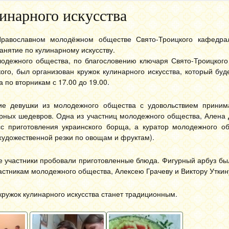
инарного искусства
равославном молодёжном обществе Свято-Троицкого кафедра
анятие по кулинарному искусству.
лодежного общества, по благословению ключаря Свято-Троицкого
ого, был организован кружок кулинарного искусства, который буд
 по вторникам с 17.00 до 19.00.
ие девушки из молодежного общества с удовольствием приним
рных шедевров. Одна из участниц молодежного общества, Алена 
сс приготовления украинского борща, а куратор молодежного о
 художественной резки по овощам и фруктам).
се участники пробовали приготовленные блюда. Фигурный арбуз б
астникам молодежного общества, Алексею Грачеву и Виктору Уткин
кружок кулинарного искусства станет традиционным.