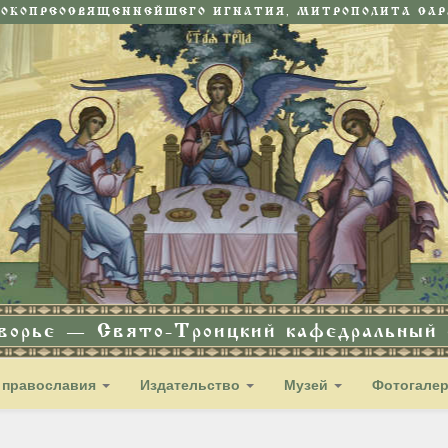
СОКОПРЕОСВЯЩЕННЕЙШЕГО ИГНАТИЯ, МИТРОПОЛИТА САРА
дворье — Свято-Троицкий кафедральный с
 православия
Издательство
Музей
Фотогале