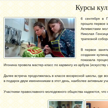
Курсы кул
6 сентября в П
прошло первое з
Активистами мо
Николая Генсицк
трапезной собора
В первое занят
создании кулина
показала проце
Игонина провела мастер-класс по карвингу из арбуза (искусству
Далее встреча продолжилась в классе воскресной школы, где в
в подарок двум именинникам в этот день, наиболее активным уч
Участники православного молодежного общества надеются, что 