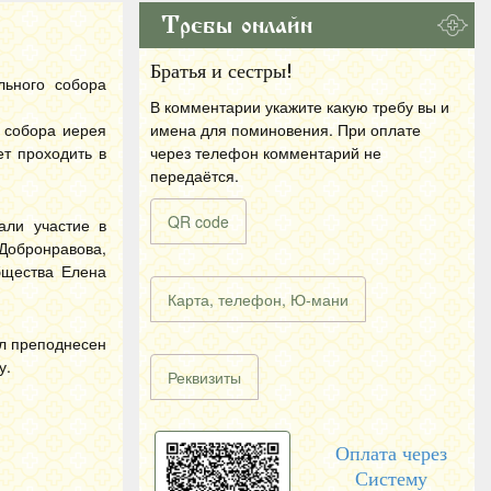
Требы онлайн
Братья и сестры!
льного собора
В комментарии укажите какую требу вы и
 собора иерея
имена для поминовения. При оплате
ет проходить в
через телефон комментарий не
передаётся.
QR code
али участие в
Добронравова,
бщества Елена
Карта, телефон, Ю-мани
ыл преподнесен
у.
Реквизиты
Оплата через
Систему