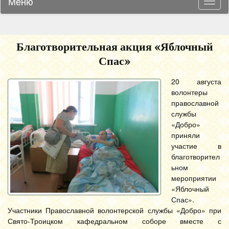
Меню
Навиг
Благотворительная акция «Яблочный
Спас»
20 августа
волонтеры
православной
службы
«Добро»
приняли
участие в
благотворител
ьном
мероприятии
«Яблочный
Спас».
Участники Православной волонтерской службы «Добро» при
Свято-Троицком кафедральном соборе вместе с