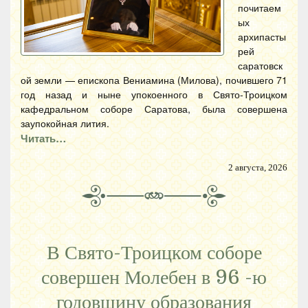
почитаем
ых
архипасты
рей
саратовск
ой земли — епископа Вениамина (Милова), почившего 71
год назад и ныне упокоенного в Свято-Троицком
кафедральном соборе Саратова, была совершена
заупокойная лития.
Читать…
2 августа, 2026
В Свято-Троицком соборе
совершен Молебен в 96 -ю
годовщину образования