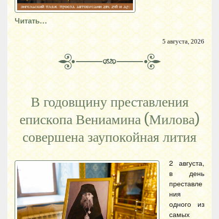
Читать…
5 августа, 2026
В годовщину преставления
епископа Вениамина (Милова)
совершена заупокойная лития
2 августа,
в день
преставле
ния
одного из
самых