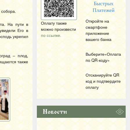
Быстрых
Платежей
 собора.
Откройте на
Оплату также
та. На пути в
смартфоне
можно произвести
увидели Его в
приложение
по ссылке.
осподь укрепил
вашего банка
Выберите«Оплата
оград – плод,
по
QR
-коду»
вящаются также
Отсканируйте
QR
код и подтвердите
оплату
Новости