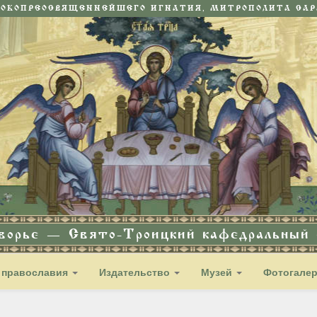
СОКОПРЕОСВЯЩЕННЕЙШЕГО ИГНАТИЯ, МИТРОПОЛИТА САРА
дворье — Свято-Троицкий кафедральный с
 православия
Издательство
Музей
Фотогале