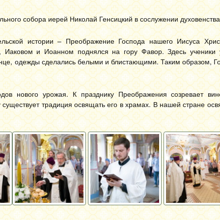
ьного собора иерей Николай Генсицкий в сослужении духовенства
ельской истории – Преображение Господа нашего Иисуса Хрис
 Иаковом и Иоанном поднялся на гору Фавор. Здесь ученики 
лнце, одежды сделались белыми и блистающими. Таким образом, Г
ов нового урожая. К празднику Преображения созревает вин
 существует традиция освящать его в храмах. В нашей стране ос