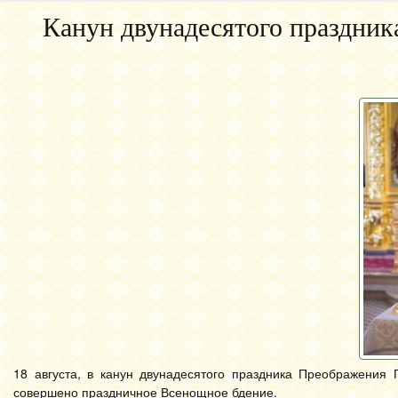
Канун двунадесятого праздник
18 августа, в канун двунадесятого праздника Преображения
совершено праздничное Всенощное бдение.