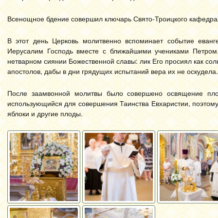
Всенощное бдение совершил ключарь Свято-Троицкого кафедрал
В этот день Церковь молитвенно вспоминает событие еванг
Иерусалим Господь вместе с ближайшими учениками Петром,
нетварном сиянии Божественной славы: лик Его просиял как со
апостолов, дабы в дни грядущих испытаний вера их не оскудела.
После заамвонной молитвы было совершено освящение плод
использующийся для совершения Таинства Евхаристии, поэтому
яблоки и другие плоды.