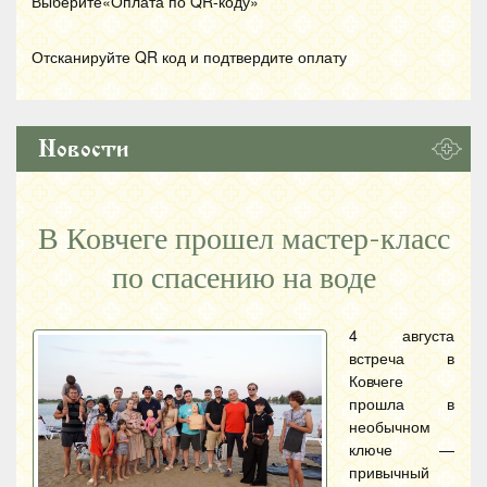
Выберите«Оплата по
QR
-коду»
Отсканируйте
QR
код и подтвердите оплату
Новости
В Ковчеге прошел мастер-класс
по спасению на воде
4 августа
встреча в
Ковчеге
прошла в
необычном
ключе —
привычный