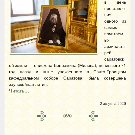
в день
преставле
ния
одного из
самых
почитаем
ых
архипасты
рей
саратовск
ой земли — епископа Вениамина (Милова), почившего 71
год назад и ныне упокоенного в Свято-Троицком
кафедральном соборе Саратова, была совершена
заупокойная лития.
Читать…
2 августа, 2026