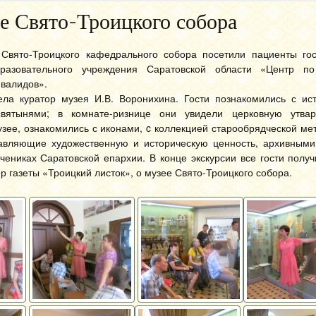
е Свято-Троицкого собора
Свято-Троицкого кафедрального собора посетили пациенты гос
бразовательного учреждения Саратовской области «Центр п
валидов».
ела куратор музея И.В. Воронихина. Гости познакомились с ис
вятынями; в комнате-ризнице они увидели церковную утварь
зее, ознакомились с иконами, c коллекцией старообрядческой ме
тавляющие художественную и историческую ценность, архивными
чениках Саратовской епархии. В конце экскурсии все гости полу
р газеты «Троицкий листок», о музее Свято-Троицкого собора.