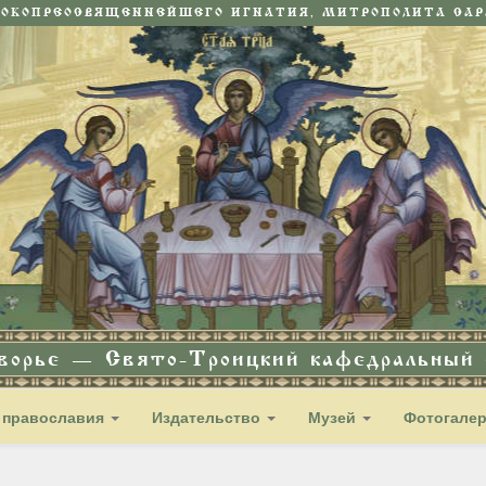
СОКОПРЕОСВЯЩЕННЕЙШЕГО ИГНАТИЯ, МИТРОПОЛИТА САРА
дворье — Свято-Троицкий кафедральный с
 православия
Издательство
Музей
Фотогале