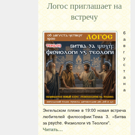
Логос приглашает на
встречу
6
а
в
г
у
с
т
а
н
а
Энгельском пляже в 19:00 новая встреча
любителей философии:Тема 3. «Битва
за psyche. Физиологи vs Теологи".
Читать…