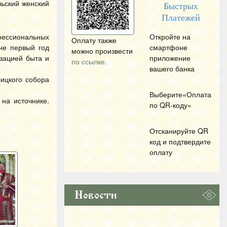
льский женский
Быстрых
Платежей
фессиональных
Откройте на
Оплату также
не первый год
смартфоне
можно произвести
зацией быта и
приложение
по ссылке.
вашего банка
ицкого собора
Выберите«Оплата
на источнике.
по
QR
-коду»
Отсканируйте
QR
код и подтвердите
оплату
Новости