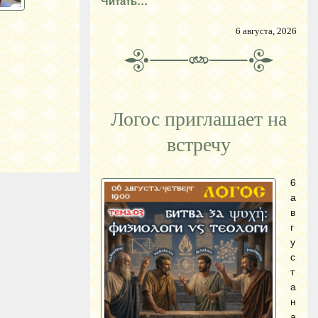
Читать…
6 августа, 2026
Логос приглашает на
встречу
6
а
в
г
у
с
т
а
н
а