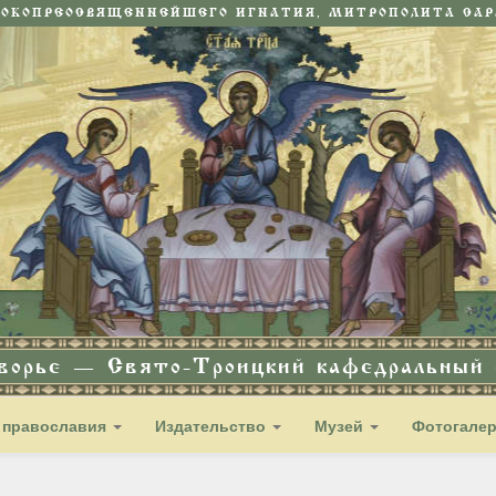
СОКОПРЕОСВЯЩЕННЕЙШЕГО ИГНАТИЯ, МИТРОПОЛИТА САРА
дворье — Свято-Троицкий кафедральный с
 православия
Издательство
Музей
Фотогале