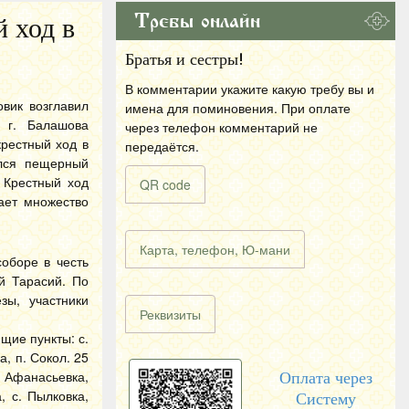
Требы онлайн
 ход в
Братья и сестры!
В комментарии укажите какую требу вы и
вик возглавил
имена для поминовения. При оплате
 г. Балашова
через телефон комментарий не
рестный ход в
передаётся.
ился пещерный
 Крестный ход
QR code
ает множество
Карта, телефон, Ю-мани
оборе в честь
й Тарасий. По
зы, участники
Реквизиты
щие пункты: с.
а, п. Сокол. 25
. Афанасьевка,
Оплата через
, с. Пылковка,
Систему