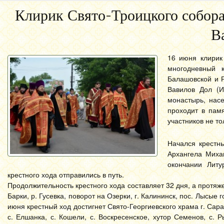
Клирик Свято-Троицкого собора
В
16 июня клирик
многодневный 
Балашовской и 
Вавилов Дол (И
монастырь, насе
проходит в пам
участников не то
Начался крестн
Архангела Миха
окончании Литу
крестного хода отправились в путь.
Продолжительность крестного хода составляет 32 дня, а протя
Барки, р. Гусевка, поворот на Озерки, г. Калининск, пос. Лысые 
июня крестный ход достигнет Свято-Георгиевского храма г. Сара
с. Елшанка, с. Кошели, с. Воскресенское, хутор Семенов, с. Ры