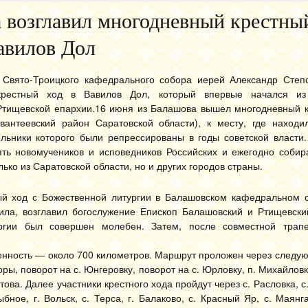
 возглавил многодневный крестный
авилов Дол
 Свято-Троицкого кафедрального собора иерей Александр Степо
крестный ход в Вавилов Дол, который впервые начался из
Ртищевской епархии.
16 июня из Балашова вышел многодневный к
вантеевский район Саратовской области), к месту, где наход
льники которого были репрессированы в годы советской власти.
ять новомучеников и исповедников Российских и ежегодно собир
лько из Саратовской области, но и других городов страны.
ый ход с Божественной литургии в Балашовском кафедральном с
ила, возглавил богослужение Епископ Балашовский и Ртищевски
ргии был совершен молебен. Затем, после совместной трапе
женность — около 700 километров. Маршрут проложен через следую
горы, поворот на с. Юнгеровку, поворот на с. Юрловку, п. Михайловк
това. Далее участники крестного хода пройдут через с. Расловка, с
бное, г. Вольск, с. Терса, г. Балаково, с. Красный Яр, с. Маянга