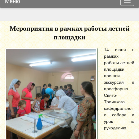
Меню
Навиг
Мероприятия в рамках работы летней
площадки
14 июня в
рамках
работы летней
площадки
прошли
экскурсия в
просфорню
Свято-
Троицкого
кафедральног
о собора и
урок по
рукоделию.