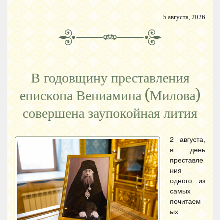
5 августа, 2026
В годовщину преставления
епископа Вениамина (Милова)
совершена заупокойная лития
2 августа,
в день
преставле
ния
одного из
самых
почитаем
ых