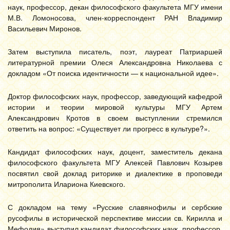
наук, профессор, декан философского факультета МГУ имени
М.В. Ломоносова, член-корреспондент РАН Владимир
Васильевич Миронов.
Затем выступила писатель, поэт, лауреат Патриаршей
литературной премии Олеся Александровна Николаева с
докладом «От поиска идентичности — к национальной идее».
Доктор философских наук, профессор, заведующий кафедрой
истории и теории мировой культуры МГУ Артем
Александрович Кротов в своем выступлении стремился
ответить на вопрос: «Существует ли прогресс в культуре?».
Кандидат философских наук, доцент, заместитель декана
философского факультета МГУ Алексей Павлович Козырев
посвятил свой доклад риторике и диалектике в проповеди
митрополита Илариона Киевского.
С докладом на тему «Русские славянофилы и сербские
русофилы в исторической перспективе миссии св. Кирилла и
Мефодия» выступил кандидат философских наук, профессор,