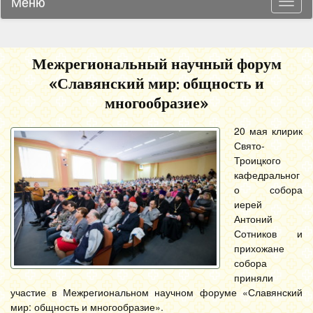
Меню
Навиг
Межрегиональный научный форум
«Славянский мир: общность и
многообразие»
20 мая клирик
Свято-
Троицкого
кафедральног
о собора
иерей
Антоний
Сотников и
прихожане
собора
приняли
участие в Межрегиональном научном форуме «Славянский
мир: общность и многообразие».