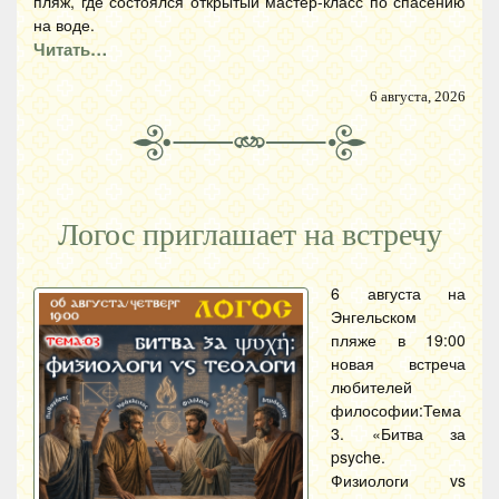
пляж, где состоялся открытый мастер-класс по спасению
на воде.
Читать…
6 августа, 2026
Логос приглашает на встречу
6 августа на
Энгельском
пляже в 19:00
новая встреча
любителей
философии:Тема
3. «Битва за
psyche.
Физиологи vs