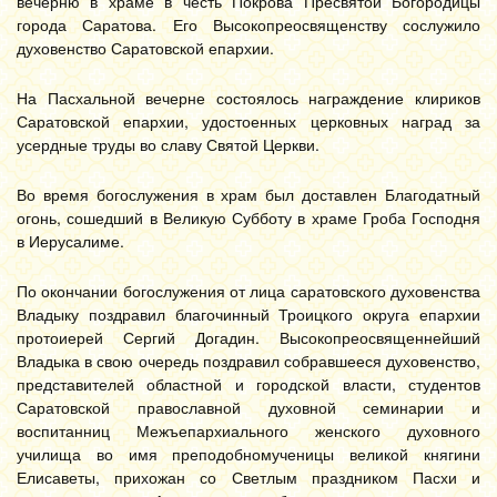
вечерню в храме в честь Покрова Пресвятой Богородицы
города Саратова. Его Высокопреосвященству сослужило
духовенство Саратовской епархии.
На Пасхальной вечерне состоялось награждение клириков
Саратовской епархии, удостоенных церковных наград за
усердные труды во славу Святой Церкви.
Во время богослужения в храм был доставлен Благодатный
огонь, сошедший в Великую Субботу в храме Гроба Господня
в Иерусалиме.
По окончании богослужения от лица саратовского духовенства
Владыку поздравил благочинный Троицкого округа епархии
протоиерей Сергий Догадин. Высокопреосвященнейший
Владыка в свою очередь поздравил собравшееся духовенство,
представителей областной и городской власти, студентов
Саратовской православной духовной семинарии и
воспитанниц Межъепархиального женского духовного
училища во имя преподобномученицы великой княгини
Елисаветы, прихожан со Светлым праздником Пасхи и