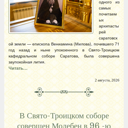
одного из
самых
почитаем
ых
архипасты
рей
саратовск
ой земли — епископа Вениамина (Милова), почившего 71
год назад и ныне упокоенного в Свято-Троицком
кафедральном соборе Саратова, была совершена
заупокойная лития.
Читать…
2 августа, 2026
В Свято-Троицком соборе
совершен Молебен в 96 -ю