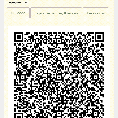
передаётся.
QR code
Карта, телефон, Ю-мани
Реквизиты