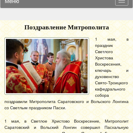
Меню
Навиг
Поздравление Митрополита
1 мая, в
праздник
Светлого
Христова
Воскресения,
ключарь и
духовенство
Свято-Троицкого
кафедрального
собора
поздравили Митрополита Саратовского и Вольского Лонгина
со Светлым праздником Пасхи.
1 мая, в Светлое Христово Воскресение, Митрополит
Саратовский и Вольский Лонгин совершил Пасхальную