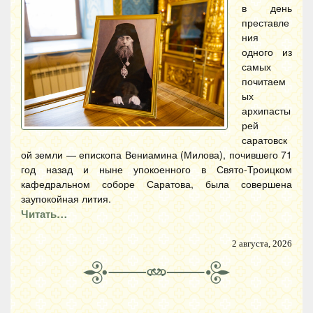
в день
преставле
ния
одного из
самых
почитаем
ых
архипасты
рей
саратовск
ой земли — епископа Вениамина (Милова), почившего 71
год назад и ныне упокоенного в Свято-Троицком
кафедральном соборе Саратова, была совершена
заупокойная лития.
Читать…
2 августа, 2026