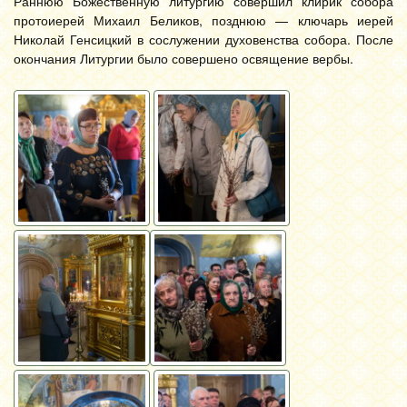
Раннюю Божественную литургию совершил клирик собора
протоиерей Михаил Беликов, позднюю — ключарь иерей
Николай Генсицкий в сослужении духовенства собора. После
окончания Литургии было совершено освящение вербы.