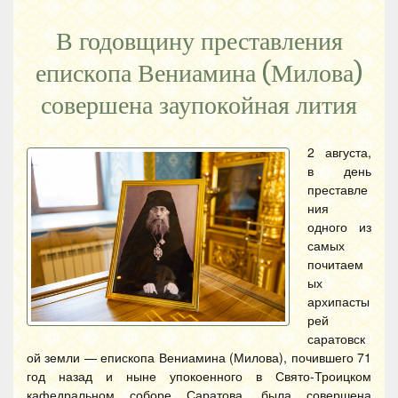
В годовщину преставления
епископа Вениамина (Милова)
совершена заупокойная лития
2 августа,
в день
преставле
ния
одного из
самых
почитаем
ых
архипасты
рей
саратовск
ой земли — епископа Вениамина (Милова), почившего 71
год назад и ныне упокоенного в Свято-Троицком
кафедральном соборе Саратова, была совершена