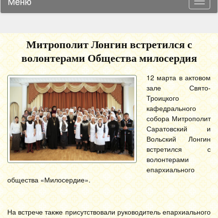
Меню
Навиг
Митрополит Лонгин встретился с
волонтерами Общества милосердия
12 марта в актовом
зале Свято-
Троицкого
кафедрального
собора Митрополит
Саратовский и
Вольский Лонгин
встретился с
волонтерами
епархиального
общества «Милосердие».
На встрече также присутствовали руководитель епархиального