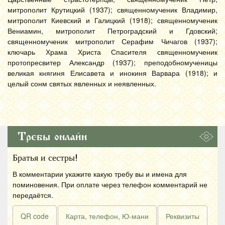
митрополит Крутицкий (1937); священномученик Владимир,
митрополит Киевский и Галицкий (1918); священномученик
Вениамин, митрополит Петроградский и Гдовский;
священномученик митрополит Серафим Чичагов (1937);
ключарь Храма Христа Спасителя священномученик
протопресвитер Александр (1937); преподобномученицы
великая княгиня Елисавета и инокиня Варвара (1918); и
целый сонм святых явленных и неявленных.
Требы онлайн
Братья и сестры!
В комментарии укажите какую требу вы и имена для
поминовения. При оплате через телефон комментарий не
передаётся.
QR code
Карта, телефон, Ю-мани
Реквизиты