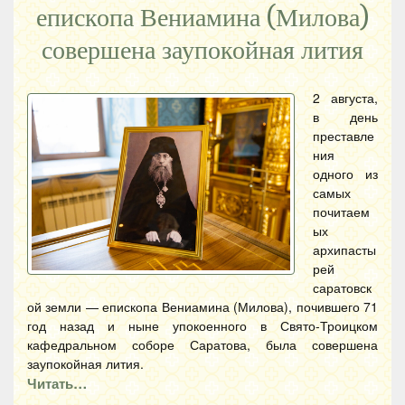
епископа Вениамина (Милова)
совершена заупокойная лития
2 августа,
в день
преставле
ния
одного из
самых
почитаем
ых
архипасты
рей
саратовск
ой земли — епископа Вениамина (Милова), почившего 71
год назад и ныне упокоенного в Свято-Троицком
кафедральном соборе Саратова, была совершена
заупокойная лития.
Читать…