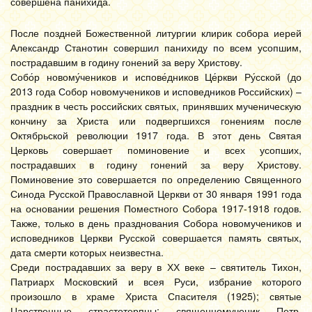
совершена панихида.
После поздней Божественной литургии клирик собора иерей
Александр Станотин совершил панихиду по всем усопшим,
пострадавшим в годину гонений за веру Христову.
Собо́р новому́чеников и испове́дников Це́ркви Ру́сской (до
2013 года Собор новомучеников и исповедников Российских) –
праздник в честь российских святых, принявших мученическую
кончину за Христа или подвергшихся гонениям после
Октябрьской революции 1917 года. В этот день Святая
Церковь совершает поминовение и всех усопших,
пострадавших в годину гонений за веру Христову.
Поминовение это совершается по определению Священного
Синода Русской Православной Церкви от 30 января 1991 года
на основании решения Поместного Собора 1917-1918 годов.
Также, только в день празднования Собора новомучеников и
исповедников Церкви Русской совершается память святых,
дата смерти которых неизвестна.
Среди пострадавших за веру в ХХ веке – святитель Тихон,
Патриарх Московский и всея Руси, избрание которого
произошло в храме Христа Спасителя (1925); святые
Царственные страстотерпцы; священномученик Петр,