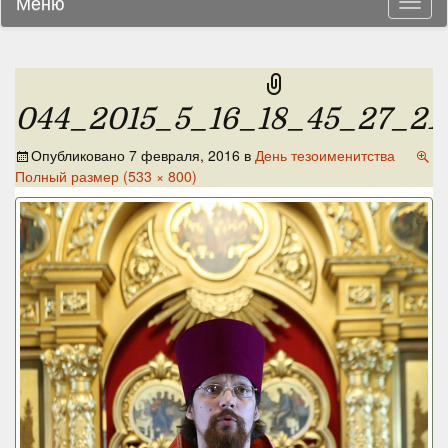
Меню
Навиг
044_2015_5_16_18_45_27_211
Опубликовано
7 февраля, 2016
в
День тезоименитства
Полный размер (533 × 800)