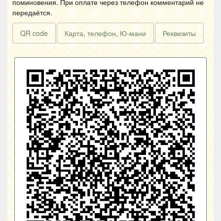
поминовения. При оплате через телефон комментарий не
передаётся.
QR code
Карта, телефон, Ю-мани
Реквизиты