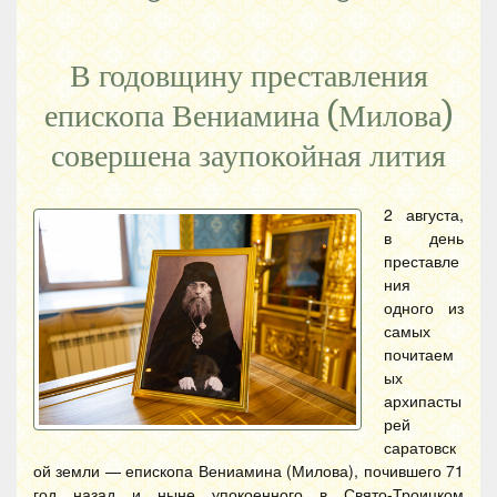
В годовщину преставления
епископа Вениамина (Милова)
совершена заупокойная лития
2 августа,
в день
преставле
ния
одного из
самых
почитаем
ых
архипасты
рей
саратовск
ой земли — епископа Вениамина (Милова), почившего 71
год назад и ныне упокоенного в Свято-Троицком