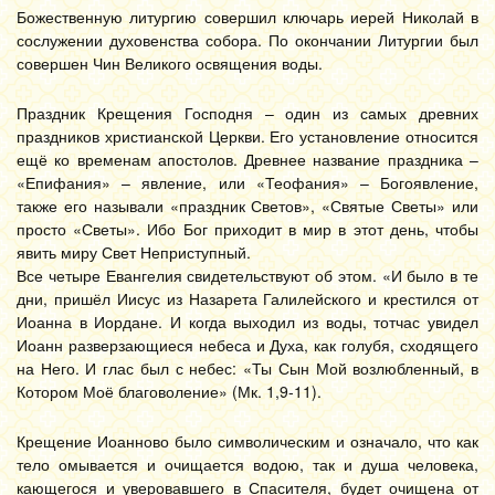
Божественную литургию совершил ключарь иерей Николай в
сослужении духовенства собора. По окончании Литургии был
совершен Чин Великого освящения воды.
Праздник Крещения Господня – один из самых древних
праздников христианской Церкви. Его установление относится
ещё ко временам апостолов. Древнее название праздника –
«Епифания» – явление, или «Теофания» – Богоявление,
также его называли «праздник Светов», «Святые Светы» или
просто «Светы». Ибо Бог приходит в мир в этот день, чтобы
явить миру Свет Неприступный.
Все четыре Евангелия свидетельствуют об этом. «И было в те
дни, пришёл Иисус из Назарета Галилейского и крестился от
Иоанна в Иордане. И когда выходил из воды, тотчас увидел
Иоанн разверзающиеся небеса и Духа, как голубя, сходящего
на Него. И глас был с небес: «Ты Сын Мой возлюбленный, в
Котором Моё благоволение» (Мк. 1,9-11).
Крещение Иоанново было символическим и означало, что как
тело омывается и очищается водою, так и душа человека,
кающегося и уверовавшего в Спасителя, будет очищена от