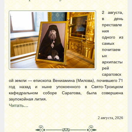
2 августа,
в день
преставле
ния
одного из
самых
почитаем
ых
архипасты
рей
саратовск
ой земли — епископа Вениамина (Милова), почившего 71
год назад и ныне упокоенного в Свято-Троицком
кафедральном соборе Саратова, была совершена
заупокойная лития.
Читать…
2 августа, 2026