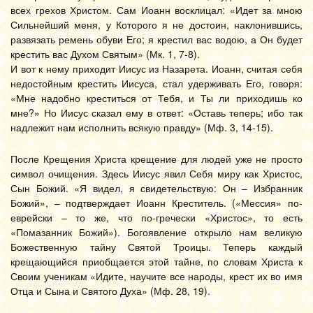
всех грехов Христом. Сам Иоанн восклицал: «Идет за мною
Сильнейший меня, у Которого я не достоин, наклонившись,
развязать ремень обуви Его; я крестил вас водою, а Он будет
крестить вас Духом Святым» (Мк. 1, 7-8).
И вот к нему приходит Иисус из Назарета. Иоанн, считая себя
недостойным крестить Иисуса, стал удерживать Его, говоря:
«Мне надобно креститься от Тебя, и Ты ли приходишь ко
мне?» Но Иисус сказал ему в ответ: «Оставь теперь; ибо так
надлежит нам исполнить всякую правду» (Мф. 3, 14-15).
После Крещения Христа крещение для людей уже не просто
символ очищения. Здесь Иисус явил Себя миру как Христос,
Сын Божий. «Я видел, я свидетельствую: Он – Избранник
Божий», – подтверждает Иоанн Креститель. («Мессия» по-
еврейски – то же, что по-гречески «Христос», то есть
«Помазанник Божий»). Богоявление открыло нам великую
Божественную тайну Святой Троицы. Теперь каждый
крещающийся приобщается этой тайне, по словам Христа к
Своим ученикам «Идите, научите все народы, крест их во имя
Отца и Сына и Святого Духа» (Мф. 28, 19).