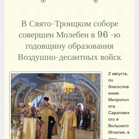
В Свято-Троицком соборе
совершен Молебен в 96 -ю
годовщину образования
Воздушно-десантных войск
2 августа,
по
благослов
ению
Митропол
ита
Саратовск
ого и
Вольского
Игнатия, в
день