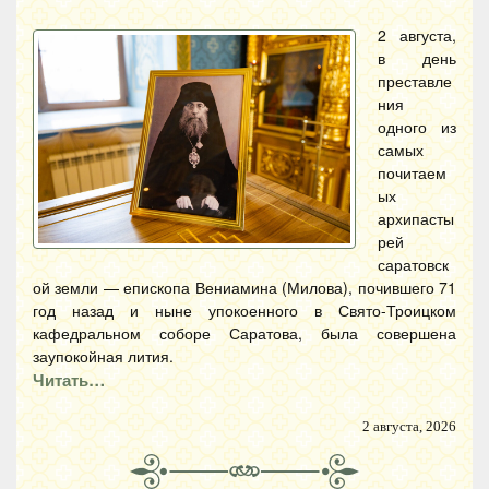
2 августа,
в день
преставле
ния
одного из
самых
почитаем
ых
архипасты
рей
саратовск
ой земли — епископа Вениамина (Милова), почившего 71
год назад и ныне упокоенного в Свято-Троицком
кафедральном соборе Саратова, была совершена
заупокойная лития.
Читать…
2 августа, 2026