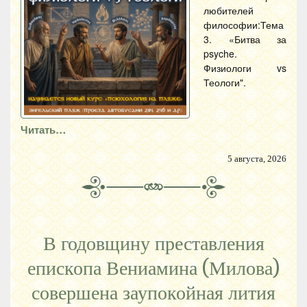
любителей
философии:Тема
3. «Битва за
psyche.
Физиологи vs
Теологи".
Читать…
5 августа, 2026
В годовщину преставления
епископа Вениамина (Милова)
совершена заупокойная лития