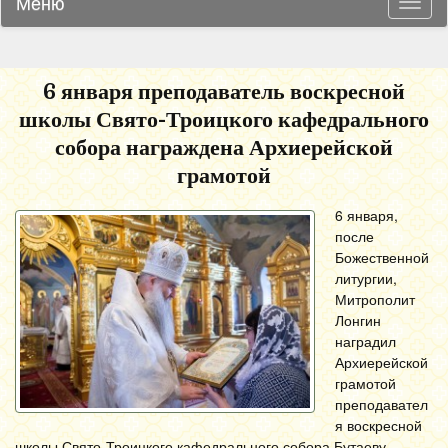
Меню
Навиг
6 января преподаватель воскресной
школы Свято-Троицкого кафедрального
собора награждена Архиерейской
грамотой
6 января,
после
Божественной
литургии,
Митрополит
Лонгин
наградил
Архиерейской
грамотой
преподавател
я воскресной
школы Свято-Троицкого кафедрального собора Бутаеву