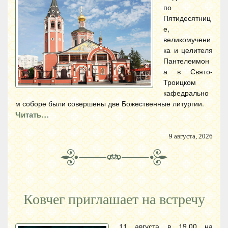
по
Пятидесятниц
е,
великомучени
ка и целителя
Пантелеимон
а в Свято-
Троицком
кафедрально
м соборе были совершены две Божественные литургии.
Читать…
9 августа, 2026
Ковчег приглашает на встречу
11 августа в 19.00 на