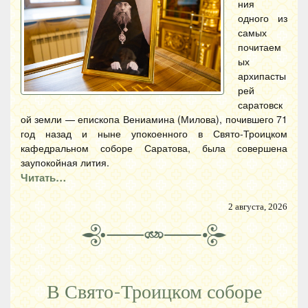
ния
одного из
самых
почитаем
ых
архипасты
рей
саратовск
ой земли — епископа Вениамина (Милова), почившего 71
год назад и ныне упокоенного в Свято-Троицком
кафедральном соборе Саратова, была совершена
заупокойная лития.
Читать…
2 августа, 2026
В Свято-Троицком соборе