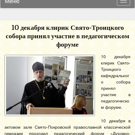
Меню
Навиг
10 декабря клирик Свято-Троицкого
собора принял участие в педагогическом
форуме
10 декабря
клирик Свято-
Троицкого
кафедральног
о собора
принял
участие в
педагогическо
м форуме.
10 декабря в
актовом зале Свято-Покровской православной классической
гимназии проходил педагогический форум «Духовно-