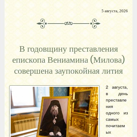
5 августа, 2026
В годовщину преставления
епископа Вениамина (Милова)
совершена заупокойная лития
2 августа,
в день
преставле
ния
одного из
самых
почитаем
ых