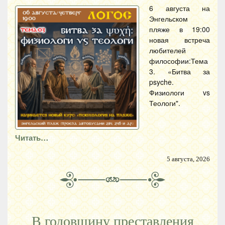
6 августа на
Энгельском
пляже в 19:00
новая встреча
любителей
философии:Тема
3. «Битва за
psyche.
Физиологи vs
Теологи".
Читать…
5 августа, 2026
В годовщину преставления