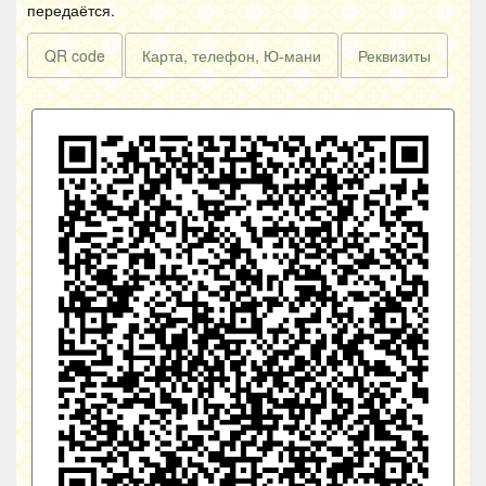
передаётся.
QR code
Карта, телефон, Ю-мани
Реквизиты