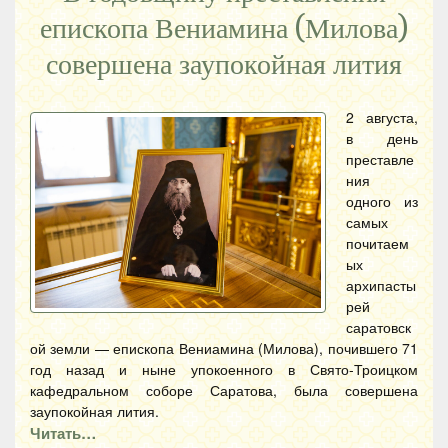
епископа Вениамина (Милова)
совершена заупокойная лития
2 августа,
в день
преставле
ния
одного из
самых
почитаем
ых
архипасты
рей
саратовск
ой земли — епископа Вениамина (Милова), почившего 71
год назад и ныне упокоенного в Свято-Троицком
кафедральном соборе Саратова, была совершена
заупокойная лития.
Читать…