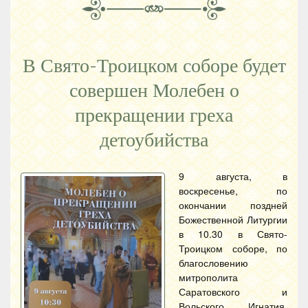
В Свято-Троицком соборе будет
совершен Молебен о
прекращении греха
детоубийства
9 августа, в
воскресенье, по
окончании поздней
Божественной Литургии
в 10.30 в Свято-
Троицком соборе, по
благословению
митрополита
Саратовского и
Вольского Игнатия,