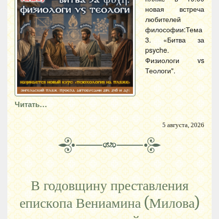
новая встреча
любителей
философии:Тема
3. «Битва за
psyche.
Физиологи vs
Теологи".
Читать…
5 августа, 2026
В годовщину преставления
епископа Вениамина (Милова)