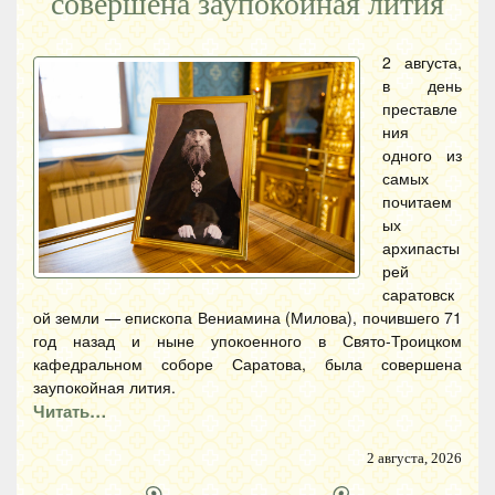
совершена заупокойная лития
2 августа,
в день
преставле
ния
одного из
самых
почитаем
ых
архипасты
рей
саратовск
ой земли — епископа Вениамина (Милова), почившего 71
год назад и ныне упокоенного в Свято-Троицком
кафедральном соборе Саратова, была совершена
заупокойная лития.
Читать…
2 августа, 2026