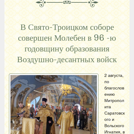
В Свято-Троицком соборе
совершен Молебен в 96 -ю
годовщину образования
Воздушно-десантных войск
2 августа,
по
благослов
ению
Митропол
ита
Саратовск
ого и
Вольского
Игнатия, в