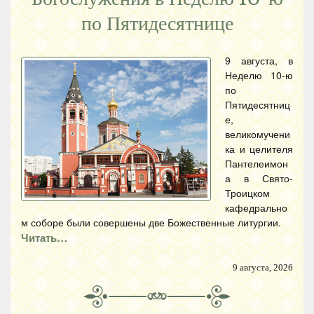
по Пятидесятнице
9 августа, в
Неделю 10-ю
по
Пятидесятниц
е,
великомучени
ка и целителя
Пантелеимон
а в Свято-
Троицком
кафедрально
м соборе были совершены две Божественные литургии.
Читать…
9 августа, 2026