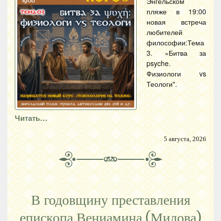
Энгельском
пляже в 19:00
новая встреча
любителей
философии:Тема
3. «Битва за
psyche.
Физиологи vs
Теологи".
Читать…
5 августа, 2026
В годовщину преставления
епископа Вениамина (Милова)