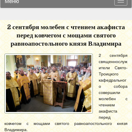
Меню
Навиг
2 сентября молебен с чтением акафиста
перед ковчегом с мощами святого
равноапостольного князя Владимира
2 сентября
священнослуж
ители Свято-
Троицкого
кафедральног
о собора
совершили
молебен с
чтением
акафиста
перед
ковчегом с мощами святого равноапостольного князя
Владимира.