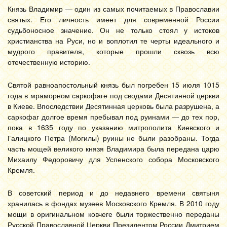
Князь Владимир — один из самых почитаемых в Православии
святых. Его личность имеет для современной России
судьбоносное значение. Он не только стоял у истоков
христианства на Руси, но и воплотил те черты идеального и
мудрого правителя, которые прошли сквозь всю
отечественную историю.
Святой равноапостольный князь был погребен 15 июля 1015
года в мраморном саркофаге под сводами Десятинной церкви
в Киеве. Впоследствии Десятинная церковь была разрушена, а
саркофаг долгое время пребывал под руинами — до тех пор,
пока в 1635 году по указанию митрополита Киевского и
Галицкого Петра (Могилы) руины не были разобраны. Тогда
часть мощей великого князя Владимира была передана царю
Михаилу Федоровичу для Успенского собора Московского
Кремля.
В советский период и до недавнего времени святыня
хранилась в фондах музеев Московского Кремля. В 2010 году
мощи в оригинальном ковчеге были торжественно переданы
Русской Православной Церкви Президентом России Дмитрием