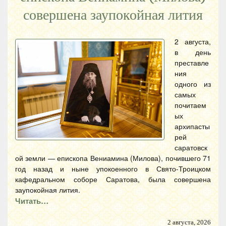
совершена заупокойная лития
2 августа,
в день
преставле
ния
одного из
самых
почитаем
ых
архипасты
рей
саратовск
ой земли — епископа Вениамина (Милова), почившего 71
год назад и ныне упокоенного в Свято-Троицком
кафедральном соборе Саратова, была совершена
заупокойная лития.
Читать…
2 августа, 2026