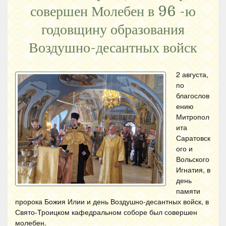
совершен Молебен в 96 -ю
годовщину образования
Воздушно-десантных войск
2 августа,
по
благослов
ению
Митропол
ита
Саратовск
ого и
Вольского
Игнатия, в
день
памяти
пророка Божия Илии и день Воздушно-десантных войск, в
Свято-Троицком кафедральном соборе был совершен
молебен.