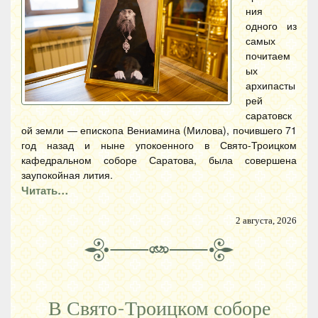
ния
одного из
самых
почитаем
ых
архипасты
рей
саратовск
ой земли — епископа Вениамина (Милова), почившего 71
год назад и ныне упокоенного в Свято-Троицком
кафедральном соборе Саратова, была совершена
заупокойная лития.
Читать…
2 августа, 2026
В Свято-Троицком соборе