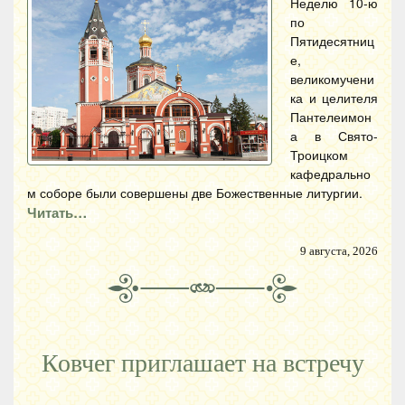
Неделю 10-ю
по
Пятидесятниц
е,
великомучени
ка и целителя
Пантелеимон
а в Свято-
Троицком
кафедрально
м соборе были совершены две Божественные литургии.
Читать…
9 августа, 2026
Ковчег приглашает на встречу