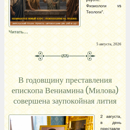
Физиологи vs
Теологи".
Читать…
5 августа, 2026
В годовщину преставления
епископа Вениамина (Милова)
совершена заупокойная лития
2 августа,
в день
преставле