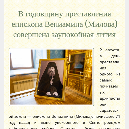
В годовщину преставления
епископа Вениамина (Милова)
совершена заупокойная лития
2 августа,
в день
преставле
ния
одного из
самых
почитаем
ых
архипасты
рей
саратовск
ой земли — епископа Вениамина (Милова), почившего 71
год назад и ныне упокоенного в Свято-Троицком
кафедральном соборе Саратова, была совершена