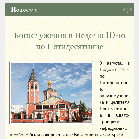
Новости
Богослужения в Неделю 10-ю
по Пятидесятнице
9 августа, в
Неделю 10-ю
по
Пятидесятниц
е,
великомучени
ка и целителя
Пантелеимон
а в Свято-
Троицком
кафедрально
м соборе были совершены две Божественные литургии.