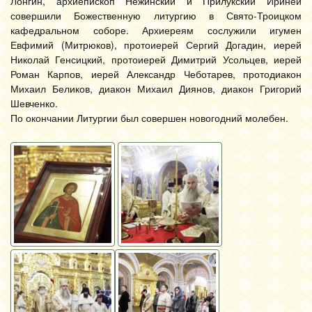
Лонгин, архиепископ Нежинский и Прилукский Ириней
совершили Божественную литургию в Свято-Троицком
кафедральном соборе. Архиереям сослужили игумен
Евфимий (Митрюков), протоиерей Сергий Догадин, иерей
Николай Генсицкий, протоиерей Димитрий Усольцев, иерей
Роман Карпов, иерей Александр Чеботарев, протодиакон
Михаил Беликов, диакон Михаил Диянов, диакон Григорий
Шевченко.
По окончании Литургии был совершен новогодний молебен.