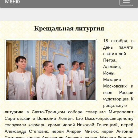
Меню
Навиг
Крещальная литургия
18 октября, в
день памяти
святителей
Петра,
Алексия,
Ионы,
Макария
Московских и
всея России
чудотворцев, К
рещальную
литургию в Свято-Троицком соборе совершил Митрополит
Саратовский и Вольский Лонгин.
Его Высокопреосвященству
сослужили ключарь храма иерей Николай Генсицкий, иерей
Александр Степовик, иерей Андрей Мизюк, иерей Антоний
Сотников, диакон Александр Аренков, диакон Михаил Диянов,