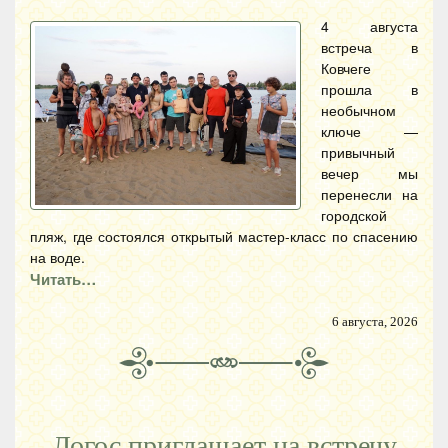
4 августа
встреча в
Ковчеге
прошла в
необычном
ключе —
привычный
вечер мы
перенесли на
городской
пляж, где состоялся открытый мастер-класс по спасению
на воде.
Читать…
6 августа, 2026
Логос приглашает на встречу