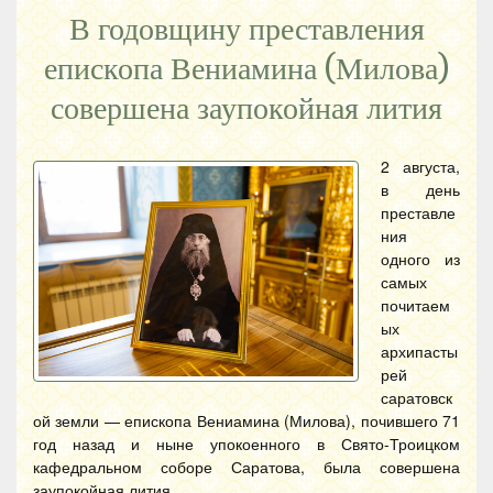
В годовщину преставления
епископа Вениамина (Милова)
совершена заупокойная лития
2 августа,
в день
преставле
ния
одного из
самых
почитаем
ых
архипасты
рей
саратовск
ой земли — епископа Вениамина (Милова), почившего 71
год назад и ныне упокоенного в Свято-Троицком
кафедральном соборе Саратова, была совершена
заупокойная лития.