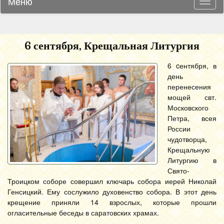
Меню
Навиг
6 сентября, Крещальная Литургия
6 cентября, в
день
перенесения
мощей свт.
Московского
Петра, всея
России
чудотворца,
Крещальную
Литургию в
Свято-
Троицком соборе совершил ключарь собора иерей Николай
Генсицкий.
Ему сослужило духовенство собора. В этот день
крещение приняли 14 взрослых, которые прошли
огласительные беседы в саратовских храмах.