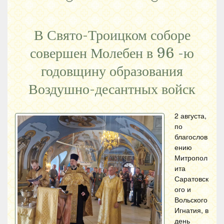
В Свято-Троицком соборе
совершен Молебен в 96 -ю
годовщину образования
Воздушно-десантных войск
2 августа,
по
благослов
ению
Митропол
ита
Саратовск
ого и
Вольского
Игнатия, в
день