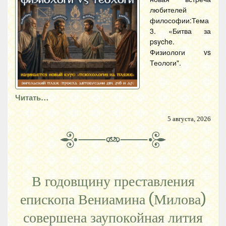
любителей
философии:Тема
3. «Битва за
psyche.
Физиологи vs
Теологи".
Читать…
5 августа, 2026
В годовщину преставления
епископа Вениамина (Милова)
совершена заупокойная лития