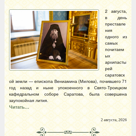
2 августа,
в день
преставле
ния
одного из
самых
почитаем
ых
архипасты
рей
саратовск
ой земли — епископа Вениамина (Милова), почившего 71
год назад и ныне упокоенного в Свято-Троицком
кафедральном соборе Саратова, была совершена
заупокойная лития.
Читать…
2 августа, 2026