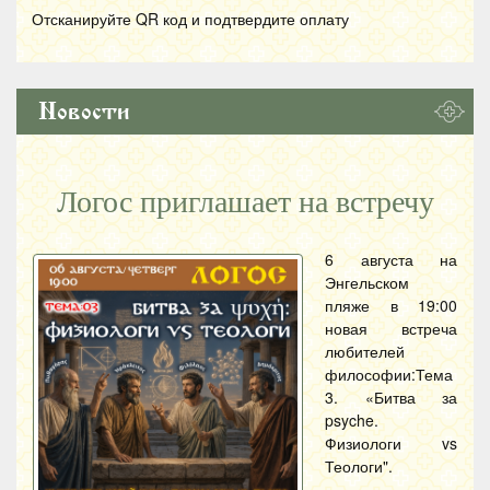
Отсканируйте
QR
код и подтвердите оплату
Новости
Логос приглашает на встречу
6 августа на
Энгельском
пляже в 19:00
новая встреча
любителей
философии:Тема
3. «Битва за
psyche.
Физиологи vs
Теологи".