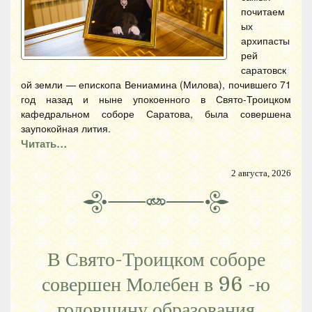
почитаем
ых
архипасты
рей
саратовск
ой земли — епископа Вениамина (Милова), почившего 71
год назад и ныне упокоенного в Свято-Троицком
кафедральном соборе Саратова, была совершена
заупокойная лития.
Читать…
2 августа, 2026
В Свято-Троицком соборе
совершен Молебен в 96 -ю
годовщину образования