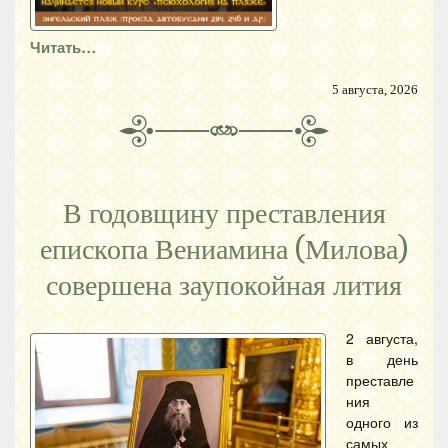
Читать…
5 августа, 2026
В годовщину преставления
епископа Вениамина (Милова)
совершена заупокойная лития
2 августа,
в день
преставле
ния
одного из
самых