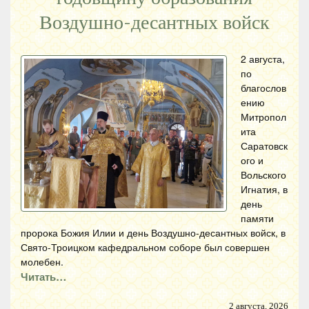
Воздушно-десантных войск
2 августа,
по
благослов
ению
Митропол
ита
Саратовск
ого и
Вольского
Игнатия, в
день
памяти
пророка Божия Илии и день Воздушно-десантных войск, в
Свято-Троицком кафедральном соборе был совершен
молебен.
Читать…
2 августа, 2026