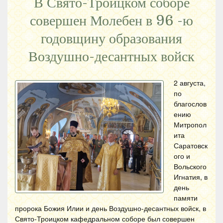
В Свято-Троицком соборе
совершен Молебен в 96 -ю
годовщину образования
Воздушно-десантных войск
2 августа,
по
благослов
ению
Митропол
ита
Саратовск
ого и
Вольского
Игнатия, в
день
памяти
пророка Божия Илии и день Воздушно-десантных войск, в
Свято-Троицком кафедральном соборе был совершен