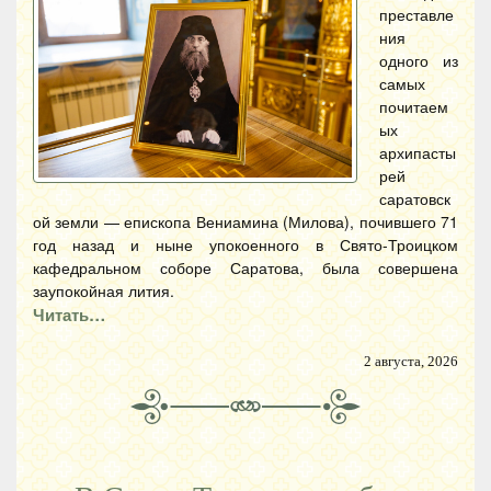
преставле
ния
одного из
самых
почитаем
ых
архипасты
рей
саратовск
ой земли — епископа Вениамина (Милова), почившего 71
год назад и ныне упокоенного в Свято-Троицком
кафедральном соборе Саратова, была совершена
заупокойная лития.
Читать…
2 августа, 2026