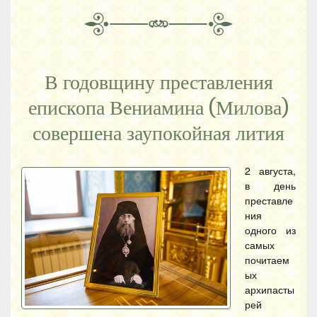
В годовщину преставления
епископа Вениамина (Милова)
совершена заупокойная лития
2 августа,
в день
преставле
ния
одного из
самых
почитаем
ых
архипасты
рей