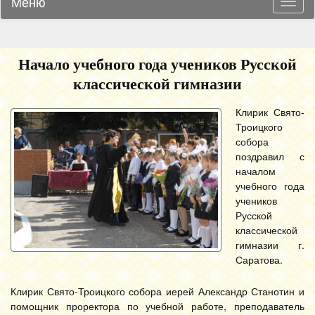
Меню
Навиг
Начало учебного года учеников Русской
классической гимназии
Клирик Свято-
Троицкого
собора
поздравил с
началом
учебного года
учеников
Русской
классической
гимназии г.
Саратова.
Клирик Свято-Троицкого собора иерей Александр Станотин и
помощник проректора по учебной работе, преподаватель