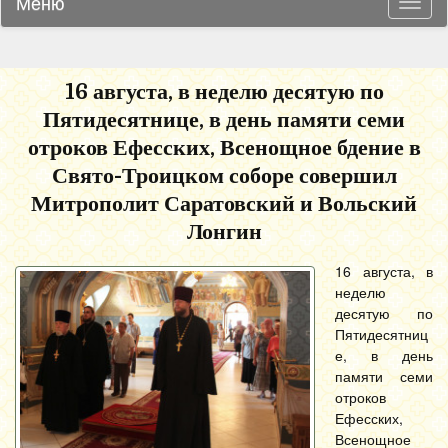
Меню
Навиг
16 августа, в неделю десятую по
Пятидесятнице, в день памяти семи
отроков Ефесских, Всенощное бдение в
Свято-Троицком соборе совершил
Митрополит Саратовский и Вольский
Лонгин
16 августа, в
неделю
десятую по
Пятидесятниц
е, в день
памяти семи
отроков
Ефесских,
Всенощное