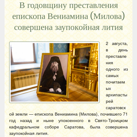
В годовщину преставления
епископа Вениамина (Милова)
совершена заупокойная лития
2 августа,
в день
преставле
ния
одного из
самых
почитаем
ых
архипасты
рей
саратовск
ой земли — епископа Вениамина (Милова), почившего 71
год назад и ныне упокоенного в Свято-Троицком
кафедральном соборе Саратова, была совершена
заупокойная лития.