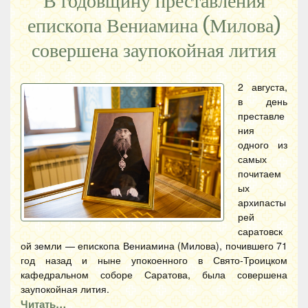
В годовщину преставления
епископа Вениамина (Милова)
совершена заупокойная лития
2 августа,
в день
преставле
ния
одного из
самых
почитаем
ых
архипасты
рей
саратовск
ой земли — епископа Вениамина (Милова), почившего 71
год назад и ныне упокоенного в Свято-Троицком
кафедральном соборе Саратова, была совершена
заупокойная лития.
Читать…