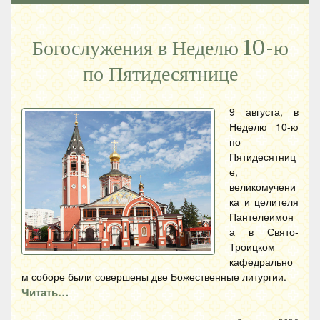
Богослужения в Неделю 10-ю
по Пятидесятнице
9 августа, в
Неделю 10-ю
по
Пятидесятниц
е,
великомучени
ка и целителя
Пантелеимон
а в Свято-
Троицком
кафедрально
м соборе были совершены две Божественные литургии.
Читать…