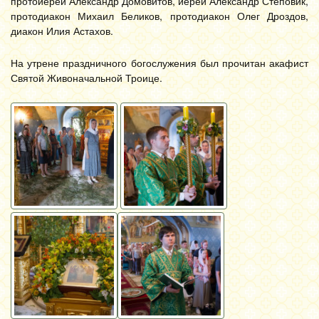
протоиерей Александр Домовитов, иерей Александр Степовик,
протодиакон Михаил Беликов, протодиакон Олег Дроздов,
диакон Илия Астахов.
На утрене праздничного богослужения был прочитан акафист
Святой Живоначальной Троице.