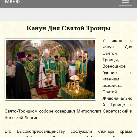
Меню
Навиг
Канун Дня Святой Троицы
7 июня, в
канун Дня
Святой
Троицы,
Всенощное
бдение с
чтением
акафиста
Святой
Живоначально
й Троице в
Свято-Троицком соборе совершил Митрополит Саратовский и
Вольский Лонгин.
Его Высокопреосвященству сослужили ключарь храма