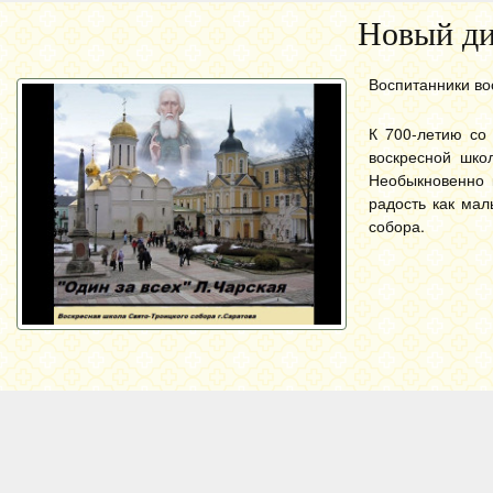
Новый ди
Воспитанники во
К 700-летию со
воскресной шко
Необыкновенно к
радость как мал
собора.