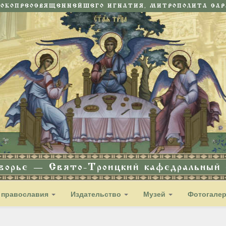
СОКОПРЕОСВЯЩЕННЕЙШЕГО ИГНАТИЯ, МИТРОПОЛИТА САРА
дворье — Свято-Троицкий кафедральный с
 православия
Издательство
Музей
Фотогале