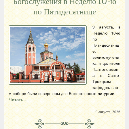
Богослужения в Неделю 10-ю
по Пятидесятнице
9 августа, в
Неделю 10-ю
по
Пятидесятниц
е,
великомучени
ка и целителя
Пантелеимон
а в Свято-
Троицком
кафедрально
м соборе были совершены две Божественные литургии.
Читать…
9 августа, 2026