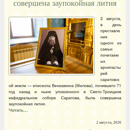
совершена заупокойная лития
2 августа,
в день
преставле
ния
одного из
самых
почитаем
ых
архипасты
рей
саратовск
ой земли — епископа Вениамина (Милова), почившего 71
год назад и ныне упокоенного в Свято-Троицком
кафедральном соборе Саратова, была совершена
заупокойная лития.
Читать…
2 августа, 2026