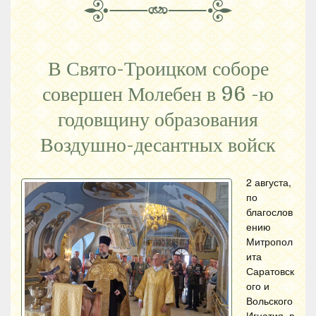
В Свято-Троицком соборе
совершен Молебен в 96 -ю
годовщину образования
Воздушно-десантных войск
2 августа,
по
благослов
ению
Митропол
ита
Саратовск
ого и
Вольского
Игнатия, в