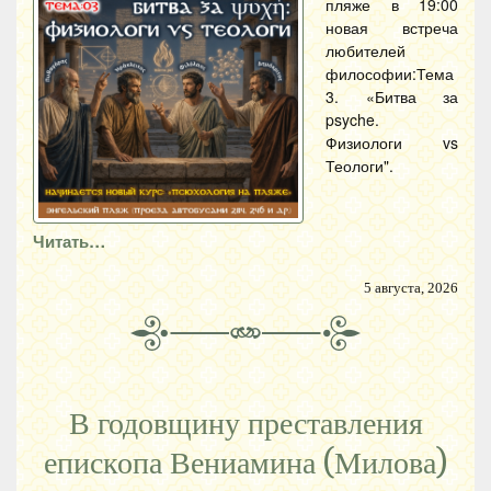
пляже в 19:00
новая встреча
любителей
философии:Тема
3. «Битва за
psyche.
Физиологи vs
Теологи".
Читать…
5 августа, 2026
В годовщину преставления
епископа Вениамина (Милова)