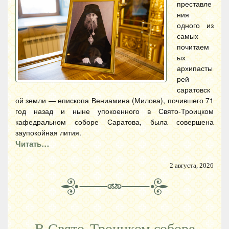
преставле
ния
одного из
самых
почитаем
ых
архипасты
рей
саратовск
ой земли — епископа Вениамина (Милова), почившего 71
год назад и ныне упокоенного в Свято-Троицком
кафедральном соборе Саратова, была совершена
заупокойная лития.
Читать…
2 августа, 2026
В Свято-Троицком соборе