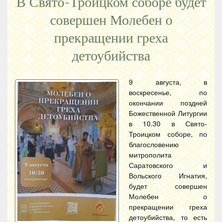
В Свято-Троицком соборе будет
совершен Молебен о
прекращении греха
детоубийства
9 августа, в
воскресенье, по
окончании поздней
Божественной Литургии
в 10.30 в Свято-
Троицком соборе, по
благословению
митрополита
Саратовского и
Вольского Игнатия,
будет совершен
Молебен о
прекращении греха
детоубийства, то есть