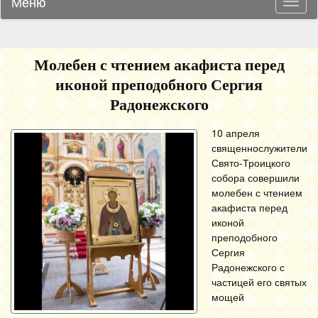
Меню
Навиг
Молебен с чтением акафиста перед
иконой преподобного Сергия
Радонежского
10 апреля
священнослужители
Свято-Троицкого
собора совершили
молебен с чтением
акафиста перед
иконой
преподобного
Сергия
Радонежского с
частицей его святых
мощей