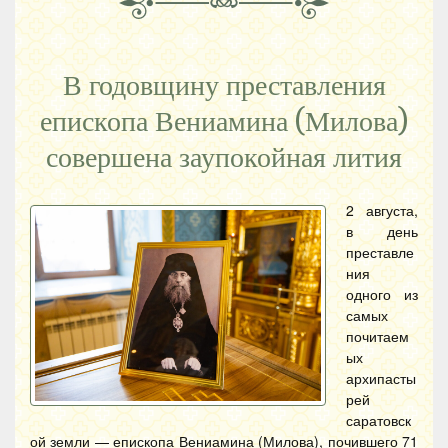
В годовщину преставления
епископа Вениамина (Милова)
совершена заупокойная лития
2 августа,
в день
преставле
ния
одного из
самых
почитаем
ых
архипасты
рей
саратовск
ой земли — епископа Вениамина (Милова), почившего 71