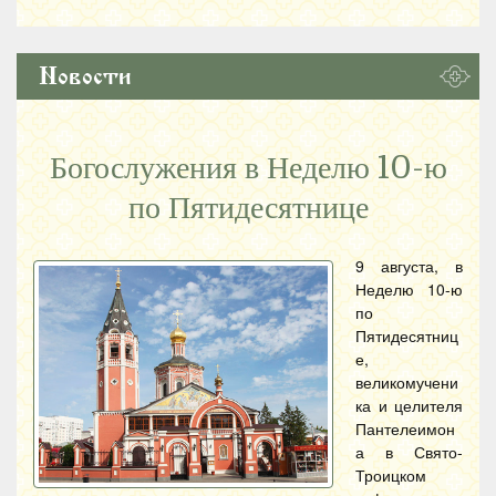
Новости
Богослужения в Неделю 10-ю
по Пятидесятнице
9 августа, в
Неделю 10-ю
по
Пятидесятниц
е,
великомучени
ка и целителя
Пантелеимон
а в Свято-
Троицком