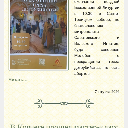
окончании поздней
Божественной Литургии
в 10.30 в Свято-
Троицком соборе, по
благословению
митрополита
Саратовского и
Вольского Игнатия,
будет совершен
Молебен о
прекращении греха
детоубийства, то есть
абортов.
Читать…
7 августа, 2026
В Ковчеге прошел мастер-класс