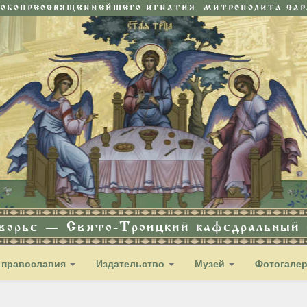
СОКОПРЕОСВЯЩЕННЕЙШЕГО ИГНАТИЯ, МИТРОПОЛИТА САРА
дворье — Свято-Троицкий кафедральный с
 православия
Издательство
Музей
Фотогале