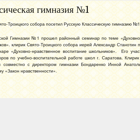
сическая гимназия №1
вято-Троицкого собора посетил Русскую Классическую гимназию №1
еской Гимназии №1 прошел районный семинар по теме «Духовно
ков». клирик Свято-Троицкого собора иерей Александр Станотин 
аре «Духовно-нравственное воспитание школьников». Его учас
оров по учебно-воспитательной работе школ г. Саратова. Клири
н совместно с директором гимназии Бондаренко Инной Анатол
му «Закон нравственности».