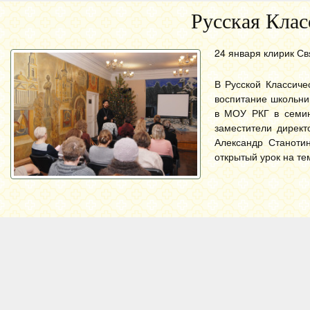
Русская Клас
24 января клирик С
В Русской Классич
воспитание школьни
в МОУ РКГ в семин
заместители директ
Александр Станоти
открытый урок на те