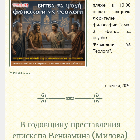
пляже в 19:00
новая встреча
любителей
философии:Тема
3. «Битва за
psyche.
Физиологи vs
Теологи".
Читать…
5 августа, 2026
В годовщину преставления
епископа Вениамина (Милова)