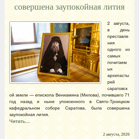
совершена заупокойная лития
2 августа,
в день
преставле
ния
одного из
самых
почитаем
ых
архипасты
рей
саратовск
ой земли — епископа Вениамина (Милова), почившего 71
год назад и ныне упокоенного в Свято-Троицком
кафедральном соборе Саратова, была совершена
заупокойная лития.
Читать…
2 августа, 2026