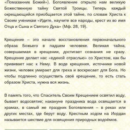
«Помазанник Божий»). Богоявление открыло нам великую
Божественную тайну Святой Троицы. Теперь каждый
окрещающийся приобщается этой тайне, по словам Христа к
Своим ученикам «Идите, научите все народы, крест их во имя
Отца и Сына и Святого Духа» (Мф. 28, 19).
Крещение – это начало восстановления первоначального
образа Божьего в падшем человеке. Великая тайна,
совершаемая в крещении, достигает сознания не сразу.
Крещение делает нас «единой отраслью» со Христом, как бы
прививает нас к Нему. В воде крещения, источнике новой
жизни, человек умирает для греха и воскресает для Бога. Но
чтобы подлинно осуществить своё крещение, то есть стать
образом Христа, нужна вся жизнь.
В память того, что Спаситель Своим Крещением освятил воду,
бывает водосвятие; накануне праздника вода освящается в
храмах, в самый же праздник Богоявления – в реках или
других местах, где берут воду. Крестным ходом на Иордан
называется шествие для освящения природных водоёмов.