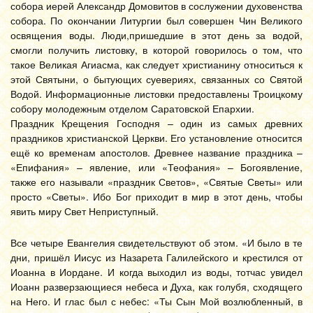
собора иерей Александр Домовитов в сослужении духовенства
собора. По окончании Литургии был совершен Чин Великого
освящения воды. Люди,пришедшие в этот день за водой,
смогли получить листовку, в которой говорилось о том, что
такое Великая Агиасма, как следует христианину относиться к
этой Святыни, о бытующих суевериях, связанных со Святой
Водой. Информационные листовки предоставлены Троицкому
собору молодежным отделом Саратовской Епархии.
Праздник Крещения Господня – один из самых древних
праздников христианской Церкви. Его установление относится
ещё ко временам апостолов. Древнее название праздника –
«Епифания» – явление, или «Теофания» – Богоявление,
также его называли «праздник Светов», «Святые Светы» или
просто «Светы». Ибо Бог приходит в мир в этот день, чтобы
явить миру Свет Неприступный.
Все четыре Евангелия свидетельствуют об этом. «И было в те
дни, пришёл Иисус из Назарета Галилейского и крестился от
Иоанна в Иордане. И когда выходил из воды, тотчас увидел
Иоанн разверзающиеся небеса и Духа, как голубя, сходящего
на Него. И глас был с небес: «Ты Сын Мой возлюбленный, в