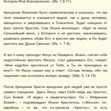
Котором Моё благоволение» (Мк. 1,9-11).
Крещение Иоанново было символическим и означало, что как
тело омывается и очищается водою, так и душа человека,
кающегося и уверовавшего в Спасителя, будет очищена от
всех грехов Христом. Сам Иоанн восклицал: «Идет за мною
Сильнейший меня, у Которого я не достоин, наклонившись,
развязать ремень обуви Его; я крестил вас водою, а Он будет
крестить вас Духом Святым» (Мк. 1, 7-8).
И вот к нему приходит Иисус из Назарета. Иоанн, считая себя
недостойным крестить Иисуса, стал удерживать Его, говоря:
«Мне надобно креститься от Тебя, и Ты ли приходишь ко
мне?» Но Иисус сказал ему в ответ: «Оставь теперь; ибо так
надлежит нам исполнить всякую правду» (Мф. 3, 14-15).
После Крещения Христа крещение для людей уже не просто
символ очищения. Здесь Иисус явил Себя миру как Христос,
Сын Божий. «Я видел, я свидетельствую: Он – Избранник
Божий», – подтверждает Иоанн Креститель. («Мессия» по-
еврейски – то же, что по-гречески «Христос», то есть