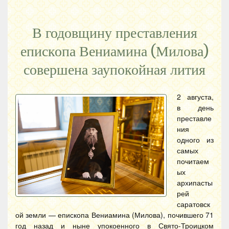
В годовщину преставления
епископа Вениамина (Милова)
совершена заупокойная лития
2 августа,
в день
преставле
ния
одного из
самых
почитаем
ых
архипасты
рей
саратовск
ой земли — епископа Вениамина (Милова), почившего 71
год назад и ныне упокоенного в Свято-Троицком