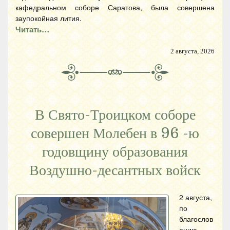
кафедральном соборе Саратова, была совершена
заупокойная лития.
Читать…
2 августа, 2026
В Свято-Троицком соборе
совершен Молебен в 96 -ю
годовщину образования
Воздушно-десантных войск
2 августа,
по
благослов
ению