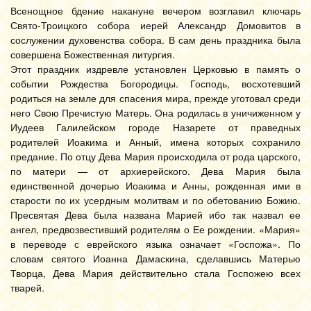
Всенощное бдение накануне вечером возглавил ключарь
Свято-Троицкого собора иерей Александр Домовитов в
сослужении духовенства собора. В сам день праздника была
совершена Божественная литургия.
Этот праздник издревле установлен Церковью в память о
событии Рождества Богородицы. Господь, восхотевший
родиться на земле для спасения мира, прежде уготовал среди
него Свою Пречистую Матерь. Она родилась в уничиженном у
Иудеев Галилейском городе Назарете от праведных
родителей Иоакима и Анный, имена которых сохранило
предание. По отцу Дева Мария происходила от рода царского,
по матери — от архиерейского. Дева Мария была
единственной дочерью Иоакима и Анны, рожденная ими в
старости по их усердным молитвам и по обетованию Божию.
Пресвятая Дева была названа Марией ибо так назвал ее
ангел, предвозвестивший родителям о Ее рождении. «Мария»
в переводе с еврейского языка означает «Госпожа». По
словам святого Иоанна Дамаскина, сделавшись Матерью
Творца, Дева Мария действительно стала Госпожею всех
тварей.