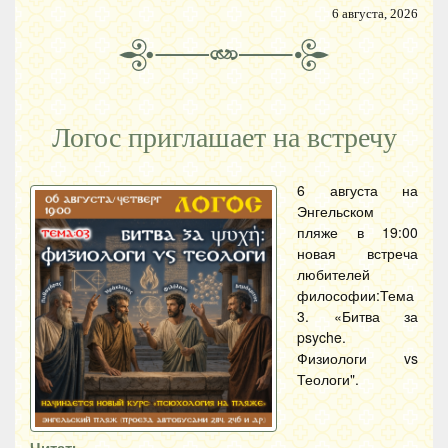
6 августа, 2026
Логос приглашает на встречу
6 августа на
Энгельском
пляже в 19:00
новая встреча
любителей
философии:Тема
3. «Битва за
psyche.
Физиологи vs
Теологи".