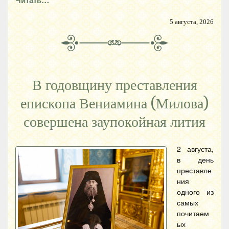
Читать…
5 августа, 2026
В годовщину преставления
епископа Вениамина (Милова)
совершена заупокойная лития
2 августа,
в день
преставле
ния
одного из
самых
почитаем
ых