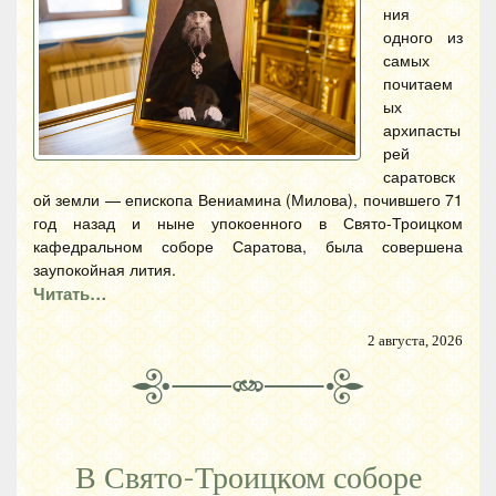
ния
одного из
самых
почитаем
ых
архипасты
рей
саратовск
ой земли — епископа Вениамина (Милова), почившего 71
год назад и ныне упокоенного в Свято-Троицком
кафедральном соборе Саратова, была совершена
заупокойная лития.
Читать…
2 августа, 2026
В Свято-Троицком соборе