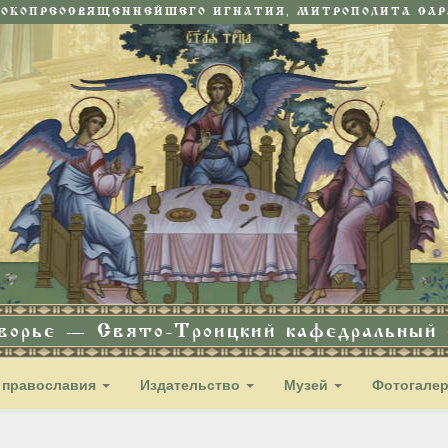
СОКОПРЕОСВЯЩЕННЕЙШЕГО ИГНАТИЯ, МИТРОПОЛИТА САРА
дворье — Свято-Троицкий кафедральный с
 православия
Издательство
Музей
Фотогале