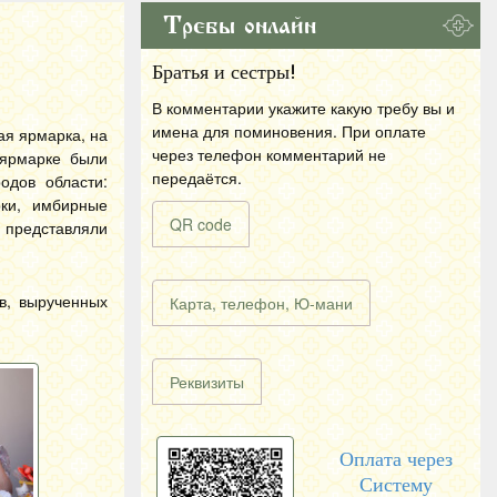
Требы онлайн
Братья и сестры!
В комментарии укажите какую требу вы и
имена для поминовения. При оплате
ая ярмарка, на
через телефон комментарий не
 ярмарке были
передаётся.
одов области:
рки, имбирные
QR code
 представляли
в, вырученных
Карта, телефон, Ю-мани
Реквизиты
Оплата через
Систему