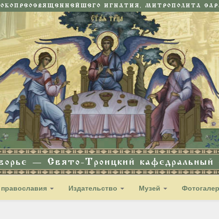
СОКОПРЕОСВЯЩЕННЕЙШЕГО ИГНАТИЯ, МИТРОПОЛИТА САРА
дворье — Свято-Троицкий кафедральный с
 православия
Издательство
Музей
Фотогале