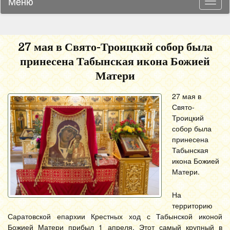
Меню
Навиг
27 мая в Свято-Троицкий собор была
принесена Табынская икона Божией
Матери
27 мая в
Свято-
Троицкий
собор была
принесена
Табынская
икона Божией
Матери.
На
территорию
Саратовской епархии Крестных ход с Табынской иконой
Божией Матери прибыл 1 апреля. Этот самый крупный в