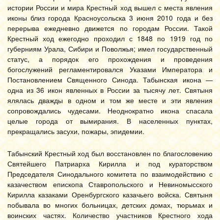
истории России и мира Крестный ход вышел с места явления
иконы близ города Красноусольска 3 июня 2010 года и без
перерыва ежедневно движется по городам России. Такой
Крестный ход ежегодно проходил с 1848 по 1919 год по
губерниям Урала, Сибири и Поволжья; имел государственный
статус, а порядок его прохождения и проведения
богослужений регламентировался Указами Императора и
Постановлением Священного Синода. Табынская икона —
одна из 36 икон явленных в России за тысячу лет. Святыня
ялялась дважды в одном и том же месте и эти явления
сопровождались чудесами. Неоднократно икона спасала
целые города от вымирания. В населенных пунктах,
прекращались засухи, пожары, эпидемии.
Табынский Крестный ход был восстановлен по благословению
Святейшего Патриарха Кирилла и под кураторством
Председателя Синодального комитета по взаимодействию с
казачеством епископа Ставропольского и Невиномысского
Кирилла казаками Оренбургского казачьего войска. Святыня
побывала во многих больницах, детских домах, тюрьмах и
воинских частях. Количество участников Крестного хода