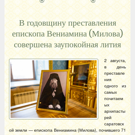
В годовщину преставления
епископа Вениамина (Милова)
совершена заупокойная лития
2 августа,
в день
преставле
ния
одного из
самых
почитаем
ых
архипасты
рей
саратовск
ой земли — епископа Вениамина (Милова), почившего 71