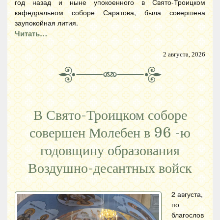
год назад и ныне упокоенного в Свято-Троицком
кафедральном соборе Саратова, была совершена
заупокойная лития.
Читать…
2 августа, 2026
В Свято-Троицком соборе
совершен Молебен в 96 -ю
годовщину образования
Воздушно-десантных войск
2 августа,
по
благослов