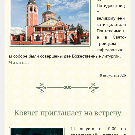
Пятидесятниц
е,
великомучени
ка и целителя
Пантелеимон
а в Свято-
Троицком
кафедрально
м соборе были совершены две Божественные литургии.
Читать…
9 августа, 2026
Ковчег приглашает на встречу
11 августа в 19.00 на
предстоящей встрече в