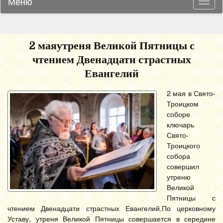
Меню
Навиг
2 маяутреня Великой Пятницы с
чтением Двенадцати страстных
Евангелий
2 мая в Свято-
Троицком
соборе
ключарь
Свято-
Троицкого
собора
совершил
утреню
Великой
Пятницы с
чтением Двенадцати страстных Евангелий.
По церковному
Уставу, утреня Великой Пятницы совершается в середине