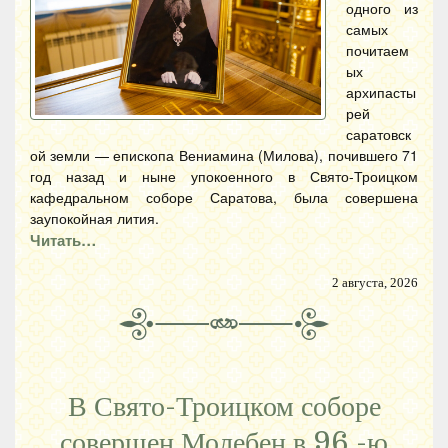
одного из
самых
почитаем
ых
архипасты
рей
саратовск
ой земли — епископа Вениамина (Милова), почившего 71
год назад и ныне упокоенного в Свято-Троицком
кафедральном соборе Саратова, была совершена
заупокойная лития.
Читать…
2 августа, 2026
В Свято-Троицком соборе
совершен Молебен в 96 -ю