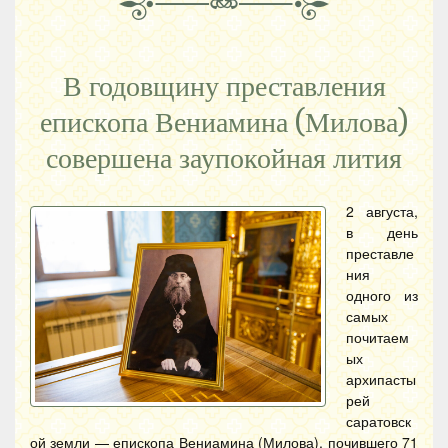
В годовщину преставления
епископа Вениамина (Милова)
совершена заупокойная лития
2 августа,
в день
преставле
ния
одного из
самых
почитаем
ых
архипасты
рей
саратовск
ой земли — епископа Вениамина (Милова), почившего 71