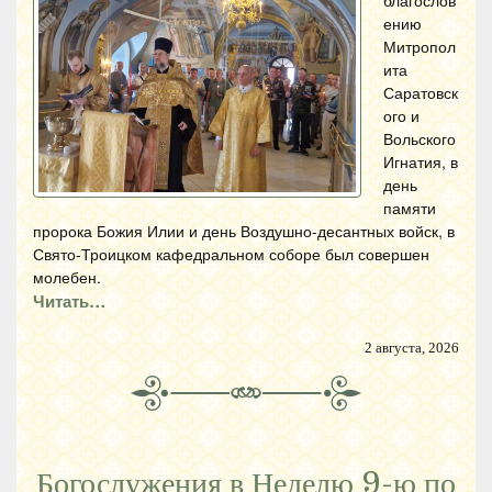
ению
Митропол
ита
Саратовск
ого и
Вольского
Игнатия, в
день
памяти
пророка Божия Илии и день Воздушно-десантных войск, в
Свято-Троицком кафедральном соборе был совершен
молебен.
Читать…
2 августа, 2026
Богослужения в Неделю 9-ю по