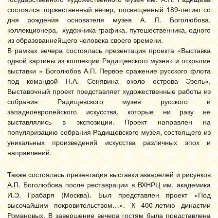
состоялся торжественный вечер, посвященный 189-летию со
дня рождения основателя музея А. П. Боголюбова,
коллекционера, художника-графика, путешественника, одного
из образованнейщего человека своего времени.
В рамках вечера состоялась презентация проекта «Выставка
одной картины из коллекции Радищевского музея» и открытие
выставки » Боголюбов А.П. Первое сражение русского флота
под командой Н.А. Сенявина около острова Эзель».
Выставочный проект представляет художественные работы из
собрания Радищевского музея русского и
западноевропейского искусства, которые ни разу не
выставлялись в экспозиции. Проект направлен на
популяризацию собрания Радищевского музея, состоящего из
уникальных произведений искусства различных эпох и
направлений.
Также состоялась презентация выставки акварелей и рисунков
А.П. Боголюбова после реставрации в ВХНРЦ им. академика
И.Э. Грабаря (Москва). Был представлен проект «Под
высочайшим покровительством…». К 400-летию династии
Романовых. В завершение вечера гостям была представлена