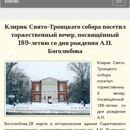
Меню
Навиг
Клирик Свято-Троицкого собора посетил
торжественный вечер, посвящённый
189-летию со дня рождения А.П.
Боголюбова
Клирик Свято-
Троицкого
собора
посетил
торжественны
й вечер,
посвящённый
189-летию со
дня рождения
А.П.
Боголюбова.
28 марта в историческом здании Саратовского
государственного художественного музея им. А.Н. Радищева