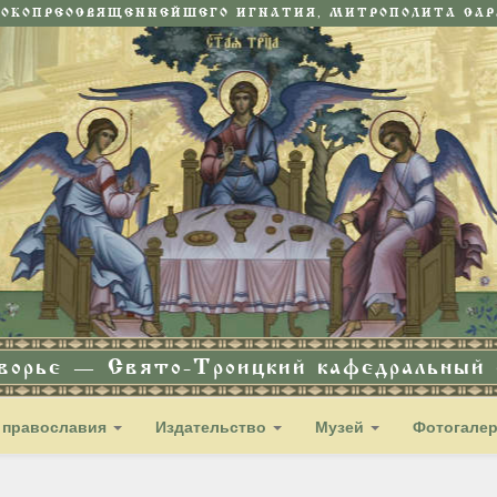
СОКОПРЕОСВЯЩЕННЕЙШЕГО ИГНАТИЯ, МИТРОПОЛИТА САРА
дворье — Свято-Троицкий кафедральный с
 православия
Издательство
Музей
Фотогале