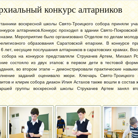
рхиальный конкурс алтарников
итанники воскресной школы Свято-Троицкого собора приняли уча
нкурсе алтарников.
Конкурс проходил в здании Свято-Покровской
мназии. Мероприятие было организовано Отделом по делам молод
религиозного образования Саратовской епархии. В конкурсе пр
 16 лет, несущие послушания алтарников в саратовских храмах. Во
о собора на конкурсе представляли Струкачев Артем, Михаил Р
ание состояло из двух этапов: в первом дети в тестовой форм
адания, во втором этапе – демонстрировали практические навык
олнение заданий оценивало жюри. Ключарь Свято-Троицкого 
итов и клирик собора диакон Илия Астахов также вошли в состав 
таршей группы воскресной школы Струкачев Артем занял вт