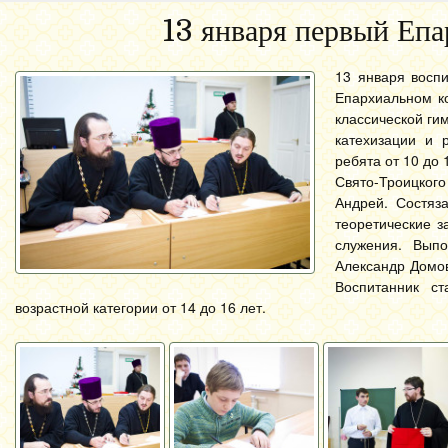
13 января первый Епа
13 января восп
Епархиальном ко
классической ги
катехизации и 
ребята от 10 до
Свято-Троицког
Андрей. Состяз
теоретические з
служения. Вып
Александр Домов
Воспитанник с
возрастной категории от 14 до 16 лет.