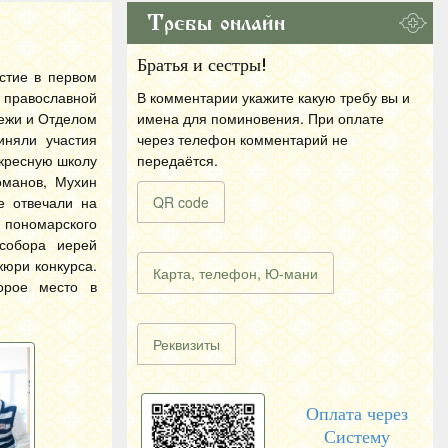
Требы онлайн
Братья и сестры!
стие в первом
 православной
В комментарии укажите какую требу вы и
ежи и Отделом
имена для поминовения. При оплате
иняли участия
через телефон комментарий не
скресную школу
передаётся.
оманов, Мухин
е отвечали на
QR code
и пономарского
собора иерей
жюри конкурса.
Карта, телефон, Ю-мани
орое место в
Реквизиты
Оплата через
Систему