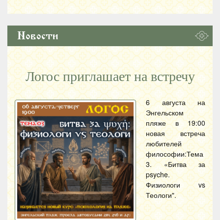
Новости
Логос приглашает на встречу
6 августа на
Энгельском
пляже в 19:00
новая встреча
любителей
философии:Тема
3. «Битва за
psyche.
Физиологи vs
Теологи".