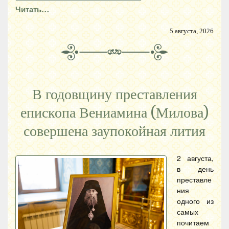
Читать…
5 августа, 2026
В годовщину преставления
епископа Вениамина (Милова)
совершена заупокойная лития
2 августа,
в день
преставле
ния
одного из
самых
почитаем