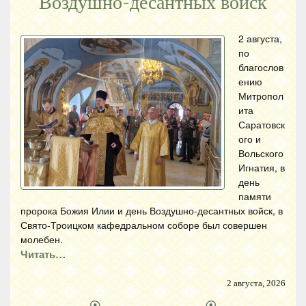
Воздушно-десантных войск
2 августа,
по
благослов
ению
Митропол
ита
Саратовск
ого и
Вольского
Игнатия, в
день
памяти
пророка Божия Илии и день Воздушно-десантных войск, в
Свято-Троицком кафедральном соборе был совершен
молебен.
Читать…
2 августа, 2026