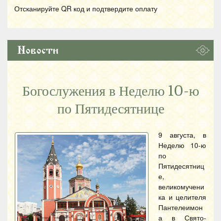
Отсканируйте
QR
код и подтвердите оплату
Новости
Богослужения в Неделю 10-ю
по Пятидесятнице
9 августа, в
Неделю 10-ю
по
Пятидесятниц
е,
великомучени
ка и целителя
Пантелеимон
а в Свято-