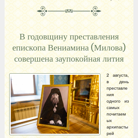
В годовщину преставления
епископа Вениамина (Милова)
совершена заупокойная лития
2 августа,
в день
преставле
ния
одного из
самых
почитаем
ых
архипасты
рей