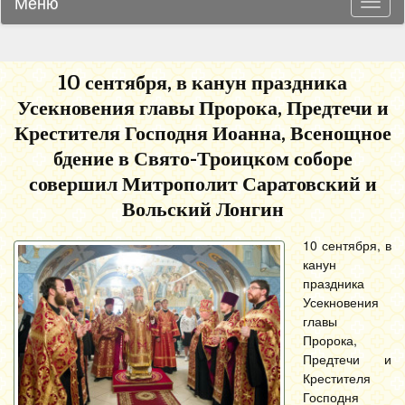
Меню
Навиг
10 сентября, в канун праздника
Усекновения главы Пророка, Предтечи и
Крестителя Господня Иоанна, Всенощное
бдение в Свято-Троицком соборе
совершил Митрополит Саратовский и
Вольский Лонгин
10 сентября, в
канун
праздника
Усекновения
главы
Пророка,
Предтечи и
Крестителя
Господня