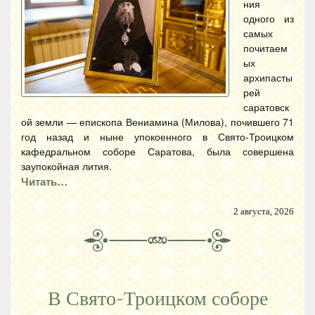
ния
одного из
самых
почитаем
ых
архипасты
рей
саратовск
ой земли — епископа Вениамина (Милова), почившего 71
год назад и ныне упокоенного в Свято-Троицком
кафедральном соборе Саратова, была совершена
заупокойная лития.
Читать…
2 августа, 2026
В Свято-Троицком соборе