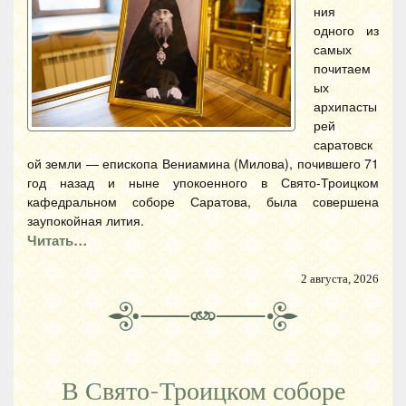
ния
одного из
самых
почитаем
ых
архипасты
рей
саратовск
ой земли — епископа Вениамина (Милова), почившего 71
год назад и ныне упокоенного в Свято-Троицком
кафедральном соборе Саратова, была совершена
заупокойная лития.
Читать…
2 августа, 2026
В Свято-Троицком соборе