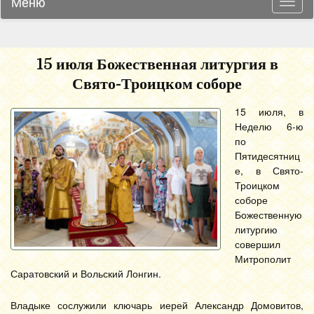
Меню
Навиг
15 июля Божественная литургия в
Свято-Троицком соборе
15 июля, в
Неделю 6-ю
по
Пятидесятниц
е, в Свято-
Троицком
соборе
Божественную
литургию
совершил
Митрополит
Саратовский и Вольский Лонгин.
Владыке сослужили ключарь иерей Александр Домовитов,