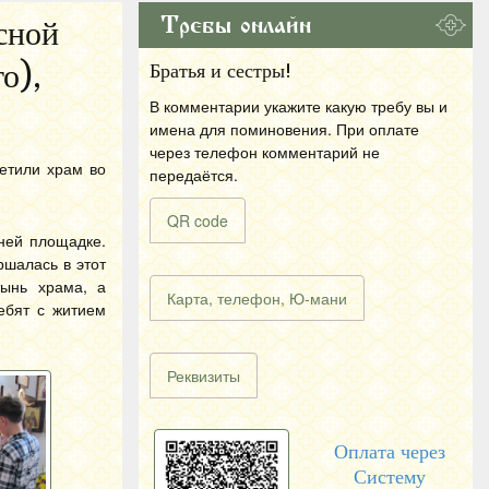
Требы онлайн
сной
о),
Братья и сестры!
В комментарии укажите какую требу вы и
имена для поминовения. При оплате
через телефон комментарий не
етили храм во
передаётся.
QR code
ней площадке.
ршалась в этот
тынь храма, а
Карта, телефон, Ю-мани
ебят с житием
Реквизиты
Оплата через
Систему