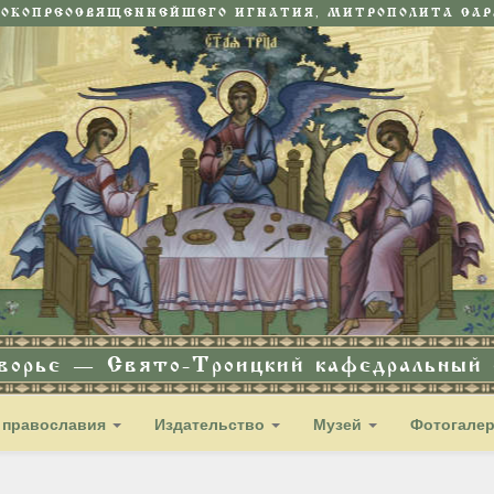
СОКОПРЕОСВЯЩЕННЕЙШЕГО ИГНАТИЯ, МИТРОПОЛИТА САРА
дворье — Свято-Троицкий кафедральный с
 православия
Издательство
Музей
Фотогале