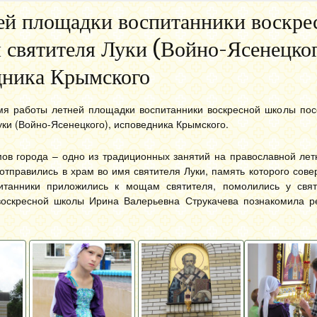
ней площадки воспитанники воскре
 святителя Луки (Войно-Ясенецког
дника Крымского
мя работы летней площадки воспитанники воскресной школы пос
уки (Войно-Ясенецкого), исповедника Крымского.
ов города – одно из традиционных занятий на православной лет
отправились в храм во имя святителя Луки, память которого сове
итанники приложились к мощам святителя, помолились у свя
воскресной школы Ирина Валерьевна Струкачева познакомила р