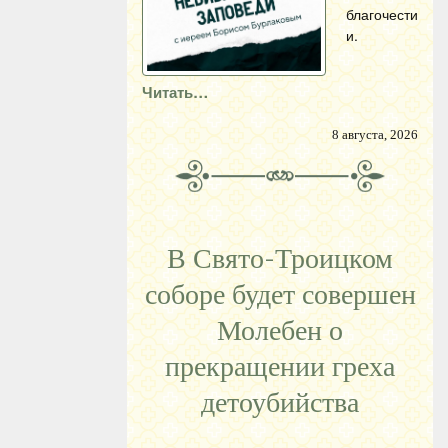
благочести
и.
Читать…
8 августа, 2026
В Свято-Троицком
соборе будет совершен
Молебен о
прекращении греха
детоубийства