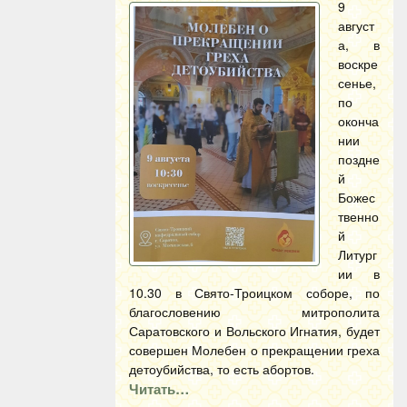
9
август
а, в
воскре
сенье,
по
оконча
нии
поздне
й
Божес
твенно
й
Литург
ии в
10.30 в Свято-Троицком соборе, по
благословению митрополита
Саратовского и Вольского Игнатия, будет
совершен Молебен о прекращении греха
детоубийства, то есть абортов.
Читать…